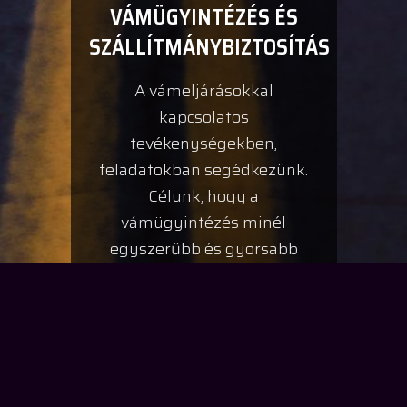
VÁMÜGYINTÉZÉS ÉS
SZÁLLÍTMÁNYBIZTOSÍTÁS
A vámeljárásokkal
kapcsolatos
tevékenységekben,
feladatokban segédkezünk.
Célunk, hogy a
vámügyintézés minél
egyszerűbb és gyorsabb
legyen Ügyfeleink számára.
Különösen nagy áruértékkel
rendelkező szállítmányok
estében az általános
biztosításokon felül egyedi
biztosítási lehetőséggel