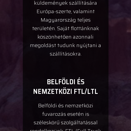
küldemények szállítására
Európa-szerte, valamint
Magyarország teljes
területén. Saját flottánknak
köszönhetően azonnali
megoldást tudunk nyújtani a
szállításokra.
BELFÖLDI ÉS
NEMZETKÖZI FTL/LTL
Belföldi és nemzetközi
fuvarozás esetén is
széleskörű szolgáltatással
rendelkezünk. FTL (Full Truck